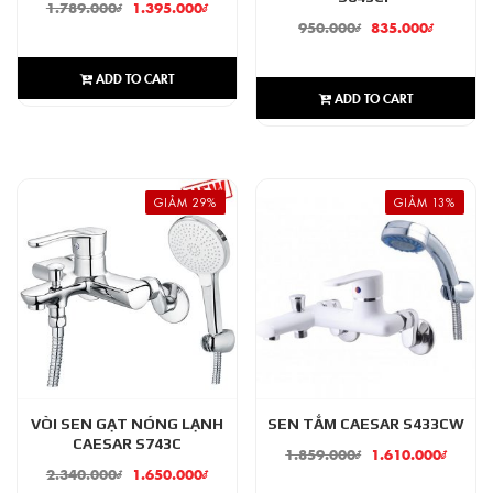
1.789.000
₫
1.395.000
₫
950.000
₫
835.000
₫
ADD TO CART
ADD TO CART
GIẢM 29%
GIẢM 13%
VÒI SEN GẠT NÓNG LẠNH
SEN TẮM CAESAR S433CW
CAESAR S743C
1.859.000
₫
1.610.000
₫
2.340.000
₫
1.650.000
₫