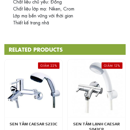
Chất liệu chủ yếu: Đồng
Chất liệu lớp mạ: Niken, Crom
Lớp mạ bền vững với thời gian
Thiết kế trang nhã
RELATED PRODUCTS
GIẢM 22%
GIẢM 12%
SEN TẮM CAESAR S233C
SEN TẮM LẠNH CAESAR
S043CP