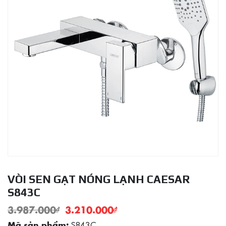
VÒI SEN GẠT NÓNG LẠNH CAESAR
S843C
3.987.000
₫
3.210.000
₫
S843C
Mã sản phẩm: