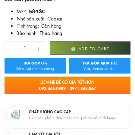
MSP:
S843C
Nhà sản xuất: Caesar
Tình trạng:
Còn hàng
Bảo hành: Theo hãng
VÒI SEN GẠT NÓNG LẠNH CAESAR S843C quantity
ADD TO CART
TRẢ GÓP 0%
TRẢ GÓP QUA THẺ
Xét duyệt nhanh chóng
Visa, Master card,...
LIÊN HỆ ĐỂ CÓ GIÁ TỐT HƠN
093.445.0989 - 0971.843.867
CHẤT LƯỢNG CAO CẤP
Các sản phẩm đều được công nhận về chất lượng
CAM KẾT GIÁ TỐT