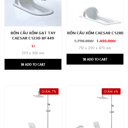
BỒN CẦU XỔM GẠT TAY
BỒN CẦU XỔM CAESAR C1280
CAESAR C1230-BF449
1.790.000
₫
1.450.000
₫
1
₫
710 x 290 x 470 mm
595 x 300 mm
ADD TO CART
ADD TO CART
GIẢM 7%
GIẢM 6%