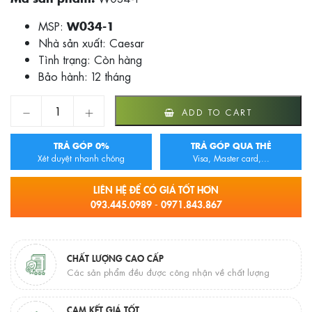
MSP:
W034-1
Nhà sản xuất: Caesar
Tình trạng:
Còn hàng
Bảo hành: 12 tháng
VÒI XẢ LẠNH GẮN TƯỜNG CAESAR W034-1 quantity
ADD TO CART
TRẢ GÓP 0%
TRẢ GÓP QUA THẺ
Xét duyệt nhanh chóng
Visa, Master card,...
LIÊN HỆ ĐỂ CÓ GIÁ TỐT HƠN
093.445.0989 - 0971.843.867
CHẤT LƯỢNG CAO CẤP
Các sản phẩm đều được công nhận về chất lượng
CAM KẾT GIÁ TỐT