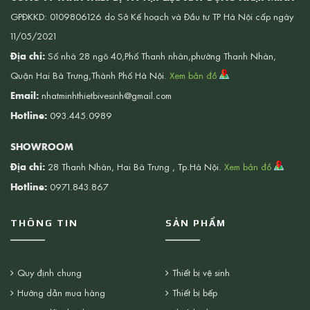
GPĐKKD: 0109806126 do Sở Kế hoạch và Đầu tư TP Hà Nội cấp ngày
11/05/2021
Địa chỉ:
Số nhà 28 ngõ 40,Phố Thanh nhàn,phường Thanh Nhàn,
Quận Hai Bà Trưng,Thành Phố Hà Nội.
Xem bản đồ
Email:
nhatminhthietbivesinh@gmail.com
Hotline:
093.445.0989
SHOWROOM
Địa chỉ:
28 Thanh Nhàn, Hai Bà Trưng , Tp.Hà Nội.
Xem bản đồ
Hotline:
0971.843.867
THÔNG TIN
SẢN PHẨM
Quy định chung
Thiết bị vệ sinh
Hướng dẫn mua hàng
Thiết bị bếp