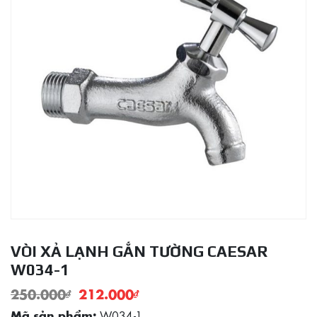
VÒI XẢ LẠNH GẮN TƯỜNG CAESAR
W034-1
250.000
₫
212.000
₫
W034-1
Mã sản phẩm: