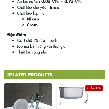
Áp lực nước
MPa
MPa
: 0.05
~ 0.75
Chất liệu chủ yếu :
Inox
Chất liệu lớp mạ
Niken
Crom
Đặc điểm
Có 1 chế độ rửa : Lạnh
Lớp mạ bền vững với thời gian
Thiết kế trang nhã
RELATED PRODUCTS
GIẢM 19%