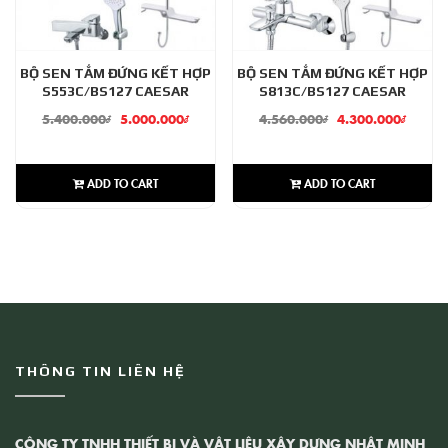
BỘ SEN TẮM ĐỨNG KẾT HỢP
BỘ SEN TẮM ĐỨNG KẾT HỢP
S553C/BS127 CAESAR
S813C/BS127 CAESAR
5.400.000
₫
5.000.000
₫
4.560.000
₫
4.300.000
₫
ADD TO CART
ADD TO CART
THÔNG TIN LIÊN HỆ
CÔNG TY TNHH THIẾT BỊ VÀ VẬT LIỆU XÂY DỰNG NHẬT MINH