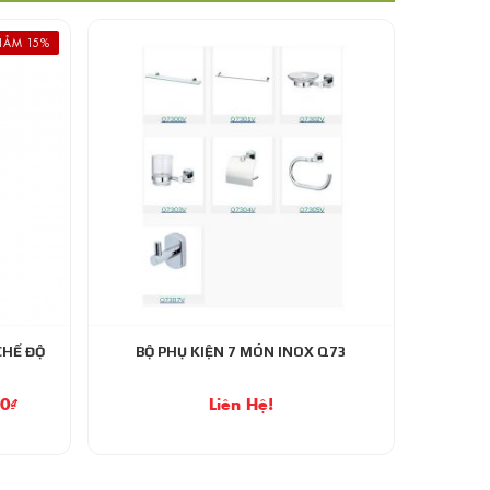
IẢM 15%
CHẾ ĐỘ
BỘ PHỤ KIỆN 7 MÓN INOX Q73
00
₫
Liên Hệ!