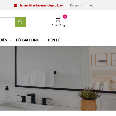
nhatminhthietbivesinh@gmail.com
Dự án
Tin tức
0
Giỏ hàng
 ĐIỆN
ĐỒ GIA DỤNG
LIÊN HỆ