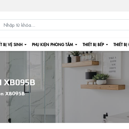
ẾT BỊ VỆ SINH
PHỤ KIỆN PHÒNG TẮM
THIẾT BỊ BẾP
THIẾT BỊ
N XB095B
đen XB095B