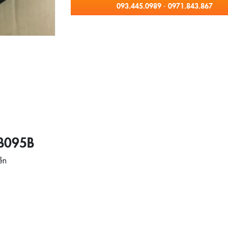
093.445.0989 - 0971.843.867
XB095B
ền