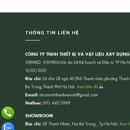
THÔNG TIN LIÊN HỆ
CÔNG TY TNHH THIẾT BỊ VÀ VẬT LIỆU XÂY DỰN
GPĐKKD: 0109806126 do Sở Kế hoạch và Đầu tư TP Hà N
11/05/2021
Địa chỉ:
Số nhà 28 ngõ 40,Phố Thanh nhàn,phường Thanh
Bà Trưng,Thành Phố Hà Nội.
Xem bản đồ
Email:
nhatminhthietbivesinh@gmail.com
Hotline:
093.445.0989
SHOWROOM
Địa chỉ:
28 Thanh Nhàn, Hai Bà Trưng , Tp.Hà Nội.
Xem 