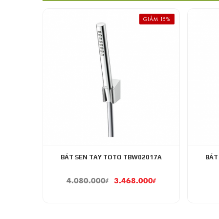
GIẢM 15%
BÁT SEN TAY TOTO TBW02017A
BÁT
4.080.000
₫
3.468.000
₫