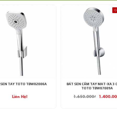
G
 SEN TAY TOTO TBW02006A
BÁT SEN CẦM TAY MAT-XA 3 
TOTO TBW07009A
Liên Hệ!
1.650.000
₫
1.400.0