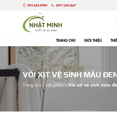
093.445.0989
0971.843.867
TRANG CHỦ
GIỚI THIỆU
THI
VÒI XỊT VỆ SINH MÀU ĐE
Trang chủ
»
Sản phẩm
»
Vòi xịt vệ sinh màu 