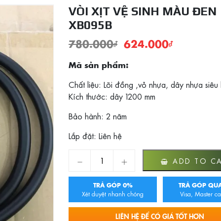
VÒI XỊT VỆ SINH MÀU ĐEN
XB095B
780.000
₫
624.000
₫
Mã sản phẩm:
Chất liệu: Lõi đồng ,vỏ nhựa, dây nhựa siêu
Kích thước: dây 1200 mm
Bảo hành: 2 năm
Lắp đặt: Liên hệ
Vòi xịt vệ sinh màu đen XB095B quantity
ADD TO C
TRẢ GÓP 0%
TRẢ GÓP QUA
Xét duyệt nhanh chóng
Visa, Master ca
LIÊN HỆ ĐỂ CÓ GIÁ TỐT HƠN