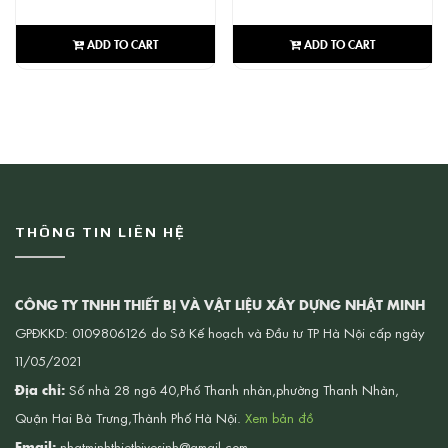
ADD TO CART
ADD TO CART
THÔNG TIN LIÊN HỆ
CÔNG TY TNHH THIẾT BỊ VÀ VẬT LIỆU XÂY DỰNG NHẬT MINH
GPĐKKD: 0109806126 do Sở Kế hoạch và Đầu tư TP Hà Nội cấp ngày
11/05/2021
Địa chỉ:
Số nhà 28 ngõ 40,Phố Thanh nhàn,phường Thanh Nhàn,
Quận Hai Bà Trưng,Thành Phố Hà Nội.
Xem bản đồ
Email:
nhatminhthietbivesinh@gmail.com