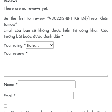
Reviews
There are no reviews yet.
Be the first to review “9302212-1B-1 Kệ Để/Treo Khăn
Jomoo”
Email của bạn sẽ không được hiển thị công khai.
Các
trường bắt buộc được đánh dấu
*
Your rating
*
Your review
*
Name
*
Email
*