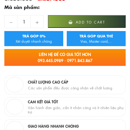
Mã sản phẩm:
9302212-1B-1 Kệ Để/Treo Khăn Jomoo quantity
ADD TO CART
TRẢ GÓP 0%
TRẢ GÓP QUA THẺ
Xét duyệt nhanh chóng
Visa, Master card,...
LIÊN HỆ ĐỂ CÓ GIÁ TỐT HƠN
093.445.0989 - 0971.843.867
CHẤT LƯỢNG CAO CẤP
Các sản phẩm đều được công nhận về chất lượng
CAM KẾT GIÁ TỐT
Vận hành đơn giản, cần ít nhân công và ít nhiên liệu phụ
trợ
GIAO HÀNG NHANH CHÓNG