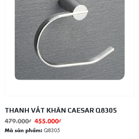
THANH VẮT KHĂN CAESAR Q8305
479.000
₫
455.000
₫
Q8305
Mã sản phẩm: