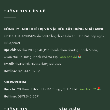
THÔNG TIN LIÊN HỆ
CÔNG TY TNHH THIẾT BỊ VÀ VẬT LIỆU XÂY DỰNG NHẬT MINH
GPĐKKD: 0109806126 do Sở Kế hoạch và Đầu tư TP Hà Nội cấp ngày
11/05/2021
Địa chỉ:
Số nhà 28 ngõ 40,Phố Thanh nhàn,phường Thanh Nhàn,
Quận Hai Bà Trưng,Thành Phố Hà Nội.
Xem bản đồ
Email:
nhatminhthietbivesinh@gmail.com
Hotline:
093.445.0989
SHOWROOM
Địa chỉ:
28 Thanh Nhàn, Hai Bà Trưng , Tp.Hà Nội.
Xem bản đồ
Hotline:
0971.843.867
THÔNG TIN
SẢN PHẨM