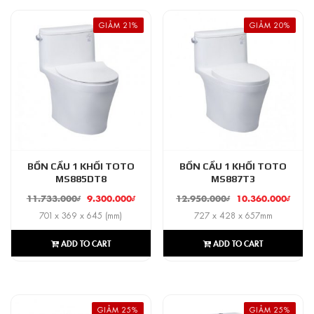
GIẢM 21%
GIẢM 20%
BỒN CẦU 1 KHỐI TOTO
BỒN CẦU 1 KHỐI TOTO
MS885DT8
MS887T3
11.733.000
₫
9.300.000
₫
12.950.000
₫
10.360.000
₫
701 x 369 x 645 (mm)
727 x 428 x 657mm
ADD TO CART
ADD TO CART
GIẢM 25%
GIẢM 25%