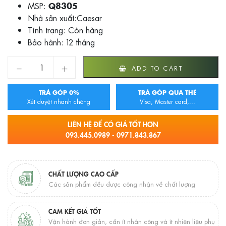
MSP:
Q8305
Nhà sản xuất:Caesar
Tình trạng:
Còn hàng
Bảo hành: 12 tháng
THANH VẮT KHĂN CAESAR Q8305 quantity
ADD TO CART
TRẢ GÓP 0%
TRẢ GÓP QUA THẺ
Xét duyệt nhanh chóng
Visa, Master card,...
LIÊN HỆ ĐỂ CÓ GIÁ TỐT HƠN
093.445.0989 - 0971.843.867
CHẤT LƯỢNG CAO CẤP
Các sản phẩm đều được công nhận về chất lượng
CAM KẾT GIÁ TỐT
Vận hành đơn giản, cần ít nhân công và ít nhiên liệu phụ