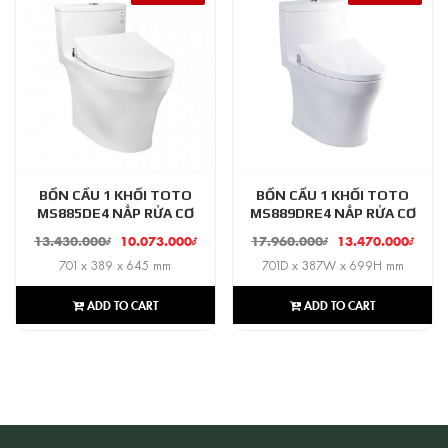
BỒN CẦU 1 KHỐI TOTO
BỒN CẦU 1 KHỐI TOTO
MS885DE4 NẮP RỬA CƠ
MS889DRE4 NẮP RỬA CƠ
13.430.000
₫
10.073.000
₫
17.960.000
₫
13.470.000
₫
701 x 389 x 645 mm
701D x 387W x 699H mm
ADD TO CART
ADD TO CART