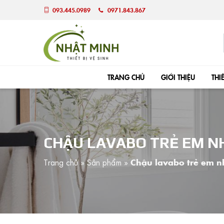
093.445.0989
0971.843.867
TRANG CHỦ
GIỚI THIỆU
THI
CHẬU LAVABO TRẺ EM N
Trang chủ
»
Sản phẩm
»
Chậu lavabo trẻ em 