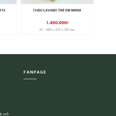
013
CHẬU LAVABO TRẺ EM MN08
1.400.000
₫
KT : 480 x 375 x 130 mm
FANPAGE
ệ sinh