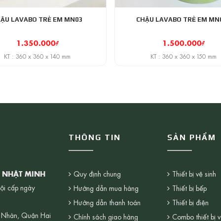
ẬU LAVABO TRẺ EM MN03
CHẬU LAVABO TRẺ EM MN
1.350.000
₫
1.500.000
₫
KT : 360 x 360 x 140 mm
KT : 360 x 360 x 150 mm
THÔNG TIN
SẢN PHẨM
G NHẬT MINH
Quy định chung
Thiết bị vệ sinh
ội cấp ngày
Hướng dẫn mua hàng
Thiết bị bếp
Hướng dẫn thanh toán
Thiết bị điện
 Nhàn, Quận Hai
Chính sách giao hàng
Combo thiết bị v