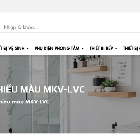
ẾT BỊ VỆ SINH
PHỤ KIỆN PHÒNG TẮM
THIẾT BỊ BẾP
THIẾT BỊ
HIỀU MÀU MKV-LVC
nhiều màu MKV-LVC