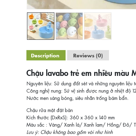
Description
Reviews (0)
Chậu lavabo trẻ em nhiều màu 
Nguyên liệu: Sử dụng đất sét và những nguyên liệu t
Công nghệ nung: Sứ vệ sinh được nung ở nhiệt độ 1
Nước men sáng bóng, siêu nhẵn trống bám bẩn.
Chậu rửa mặt đặt bàn
Kích thước (DxRxS): 360 x 360 x 140 mm
Màu sắc : Vàng/ Xanh lá/ Xanh lam/ Hồng/ Đỏ/
Lưu ý: Chậu không bao gồm vòi như hình