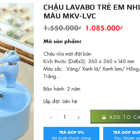
CHẬU LAVABO TRẺ EM NH
MÀU MKV-LVC
1.550.000
₫
1.085.000
₫
Mã sản phẩm:
Chậu rửa mặt đặt bàn
Kích thước (DxRxS): 360 x 360 x 140 mm
Màu sắc : Vàng/ Xanh lá/ Xanh lam/ Hồng
Trắng…
Bảo hành: 2 năm
Lắp đặt: Liên hệ
Chậu lavabo trẻ em nhiều màu MKV-LVC quan
ADD TO C
TRẢ GÓP 0%
TRẢ GÓP QUA
Xét duyệt nhanh chóng
Visa, Master ca