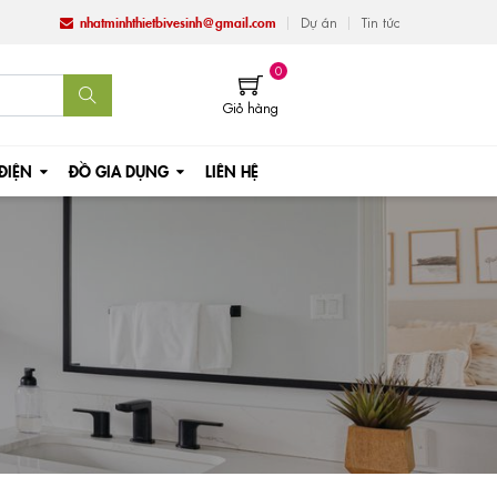
nhatminhthietbivesinh@gmail.com
Dự án
Tin tức
0
Giỏ hàng
 ĐIỆN
ĐỒ GIA DỤNG
LIÊN HỆ