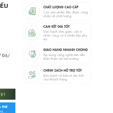
IỀU
CHẤT LƯỢNG CAO CẤP
Các sản phẩm đều được công
nhận về chất lượng
CAM KẾT GIÁ TỐT
Vận hành đơn giản, cần ít
nhân công và ít nhiên liệu phụ
trợ
GIAO HÀNG NHANH CHÓNG
/ Đỏ/
Áp dụng công nghệ tiên tiến
thân thiện với môi trường
CHÍNH SÁCH HỖ TRỢ TỐT
Bảo hành và bảo trì tận tình
cho khách hàng
tity
ART
 THẺ
rd,...