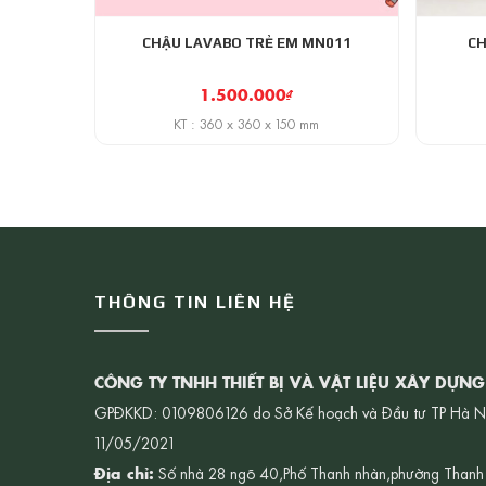
CHẬU LAVABO TRẺ EM MN011
CH
1.500.000
₫
KT : 360 x 360 x 150 mm
THÔNG TIN LIÊN HỆ
CÔNG TY TNHH THIẾT BỊ VÀ VẬT LIỆU XÂY DỰN
GPĐKKD: 0109806126 do Sở Kế hoạch và Đầu tư TP Hà N
11/05/2021
Địa chỉ:
Số nhà 28 ngõ 40,Phố Thanh nhàn,phường Thanh