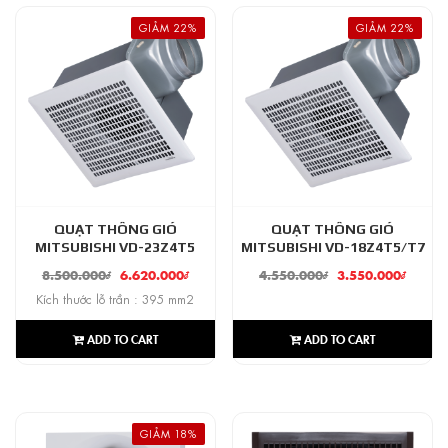
GIẢM 22%
GIẢM 22%
QUẠT THÔNG GIÓ
QUẠT THÔNG GIÓ
MITSUBISHI VD-23Z4T5
MITSUBISHI VD-18Z4T5/T7
8.500.000
₫
6.620.000
₫
4.550.000
₫
3.550.000
₫
Kích thước lỗ trần : 395 mm2
ADD TO CART
ADD TO CART
GIẢM 18%