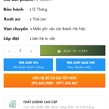
12 Tháng
Bảo hành :
Thái Lan
Xuất xứ :
Miễn phí vận nội thành Hà Nội
Vận chuyển :
Liên hệ tư vấn
Lắp đặt :
Quạt hút thông gió Panasonic FV-15EGF1 quantity
ADD TO CART
TRẢ GÓP 0%
TRẢ GÓP QUA THẺ
Xét duyệt nhanh chóng
Visa, Master card,...
LIÊN HỆ ĐỂ CÓ GIÁ TỐT HƠN
093.445.0989 - 0971.843.867
CHẤT LƯỢNG CAO CẤP
Các sản phẩm đều được công nhận về chất lượng