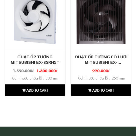
QUẠT ỐP TƯỜNG
QUẠT ỐP TƯỜNG CÓ LƯỚI
MITSUBISHI EX-25RH5T
MITSUBISHI EX-
20SKC5T/7T-BW
1.590.000
₫
1.300.000
₫
920.000
₫
Kích thước chừa lỗ : 300 mm
Kích thước chừa lỗ : 250 mm
ADD TO CART
ADD TO CART