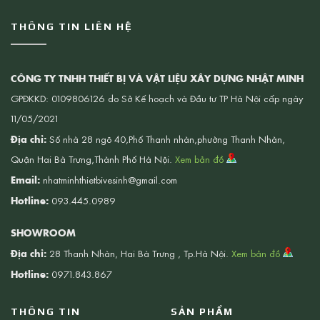
THÔNG TIN LIÊN HỆ
CÔNG TY TNHH THIẾT BỊ VÀ VẬT LIỆU XÂY DỰNG NHẬT MINH
GPĐKKD: 0109806126 do Sở Kế hoạch và Đầu tư TP Hà Nội cấp ngày
11/05/2021
Địa chỉ:
Số nhà 28 ngõ 40,Phố Thanh nhàn,phường Thanh Nhàn,
Quận Hai Bà Trưng,Thành Phố Hà Nội.
Xem bản đồ
Email:
nhatminhthietbivesinh@gmail.com
Hotline:
093.445.0989
SHOWROOM
Địa chỉ:
28 Thanh Nhàn, Hai Bà Trưng , Tp.Hà Nội.
Xem bản đồ
Hotline:
0971.843.867
THÔNG TIN
SẢN PHẨM