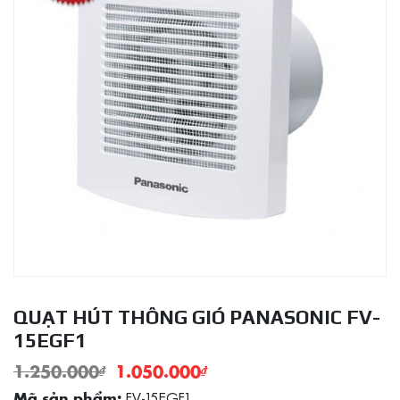
QUẠT HÚT THÔNG GIÓ PANASONIC FV-
15EGF1
1.250.000
₫
1.050.000
₫
FV-15EGF1
Mã sản phẩm: